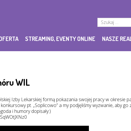
Szukaj:
OFERTA
STREAMING, EVENTY ONLINE
NASZE REA
hóru WIL
skiej Izby Lekarskiej formą pokazania swojej pracy w okresie pa
konkursowy pt. „Soplicowo” a my podjęliśmy wyzwanie, aby go z
ogoda i humory dopisały:)
e/kSqWOtJXNz0