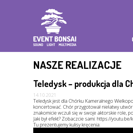
Przejdź
do
treści
NASZE REALIZACJE
Teledysk – produkcja dla C
14.10.2021
Teledysk jest dla Chórku Kameralnego Wielkopol
koncertować. Chór przygotował niełatwy utwór 
znakomicie wczuli się w swoje aktorskie role, p
Jaki był efekt? Zobaczcie sami: https://youtu.b
Tu prezentujemy kulisy kręcenia: