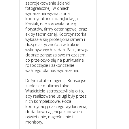
zaprojektowanie ścianki
fotograficznej. W dniach
wydarzenia wyznaczona
koordynatorka, pani Jadwiga
Krysiak, nadzorowała pracę
florystów, firmy cateringowej oraz
ekipy technicznej. Koordynatorka
wykazała się profesjonalizmem i
dużą elastycznością w trakcie
wykonywanych zadań. Pani Jadwiga
dobrze zarządza swoim czasem,
co przełożyło się na punktualne
rozpoczęcie i zakończenie
ważnego dla nas wydarzenia.
Dużym atutem agencji Bonsai jset
zaplecze multimedialne.
Właściciele zatroszczyli się o to,
aby realizowane usługi były przez
nich kompleksowe. Poza
koordynacją naszego wydarzenia,
dodatkowo agencja zapewniła
oświetlenie, nagłośnienie i
monitory.