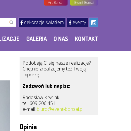
Art Bonsai
Event Bonsai
dekoracje światłem
eventy
LIZACJE
GALERIA
O NAS
KONTAKT
Podobają Ci się nasze realizacje?
Chętnie zrealizujemy też Twoją
imprezę
Zadzwoń lub napisz:
Radosław Krysiak
tel. 609 206 451
e-mail:
biuro@event-bonsai.pl
Opinie