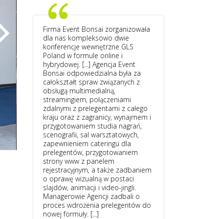
Firma Event Bonsai zorganizowała
dla nas kompleksowo dwie
konferencje wewnętrzne GLS
Poland w formule online i
hybrydowej. [...] Agencja Event
Bonsai odpowiedzialna była za
całokształt spraw związanych z
obsługą multimedialną,
streamingiem, połączeniami
zdalnymi z prelegentami z całego
kraju oraz z zagranicy, wynajmem i
przygotowaniem studia nagrań,
scenografii, sal warsztatowych,
zapewnieniem cateringu dla
prelegentów, przygotowaniem
strony www z panelem
rejestracyjnym, a także zadbaniem
o oprawę wizualną w postaci
slajdów, animacji i video-jingli.
Managerowie Agencji zadbali o
proces wdrożenia prelegentów do
nowej formuły. [...]