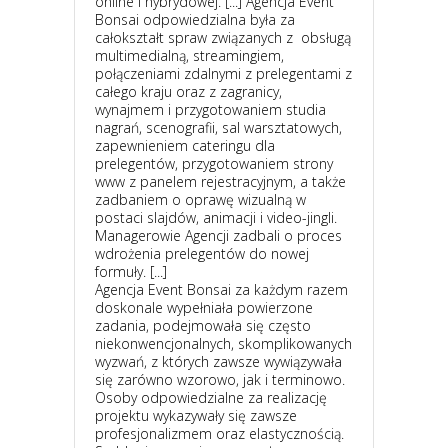
online i hybrydowej. [...] Agencja Event
Bonsai odpowiedzialna była za
całokształt spraw związanych z obsługą
multimedialną, streamingiem,
połączeniami zdalnymi z prelegentami z
całego kraju oraz z zagranicy,
wynajmem i przygotowaniem studia
nagrań, scenografii, sal warsztatowych,
zapewnieniem cateringu dla
prelegentów, przygotowaniem strony
www z panelem rejestracyjnym, a także
zadbaniem o oprawę wizualną w
postaci slajdów, animacji i video-jingli.
Managerowie Agencji zadbali o proces
wdrożenia prelegentów do nowej
formuły. [...]
Agencja Event Bonsai za każdym razem
doskonale wypełniała powierzone
zadania, podejmowała się często
niekonwencjonalnych, skomplikowanych
wyzwań, z których zawsze wywiązywała
się zarówno wzorowo, jak i terminowo.
Osoby odpowiedzialne za realizację
projektu wykazywały się zawsze
profesjonalizmem oraz elastycznością.