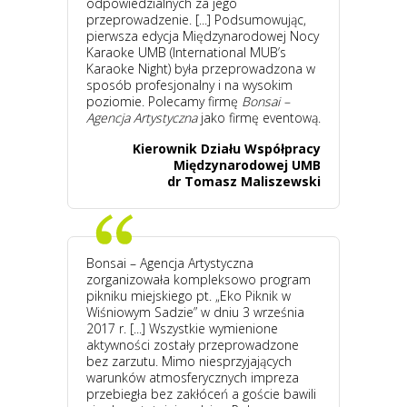
odpowiedzialnych za jego
przeprowadzenie. [...] Podsumowując,
pierwsza edycja Międzynarodowej Nocy
Karaoke UMB (International MUB’s
Karaoke Night) była przeprowadzona w
sposób profesjonalny i na wysokim
poziomie. Polecamy firmę
Bonsai –
Agencja Artystyczna
jako firmę eventową.
Kierownik Działu Współpracy
Międzynarodowej UMB
dr Tomasz Maliszewski
Bonsai – Agencja Artystyczna
zorganizowała kompleksowo program
pikniku miejskiego pt. „Eko Piknik w
Wiśniowym Sadzie” w dniu 3 września
2017 r. [...] Wszystkie wymienione
aktywności zostały przeprowadzone
bez zarzutu. Mimo niesprzyjających
warunków atmosferycznych impreza
przebiegła bez zakłóceń a goście bawili