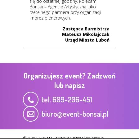
się do ostatniej godziny. Polecam
Bonsai – Agencję Artystyczną jako
rzetelnego partnera przy organizacji
imprez plenerowych.
Zastępca Burmistrza
Mateusz Mikołajczak
Urząd Miasta Luboń
Organizujesz event? Zadzwoń
lub napisz
tel. 609-206-451
biuro@event-bonsai.pl
© 2016 EVENT-BONSAI. Wszelkie prawa