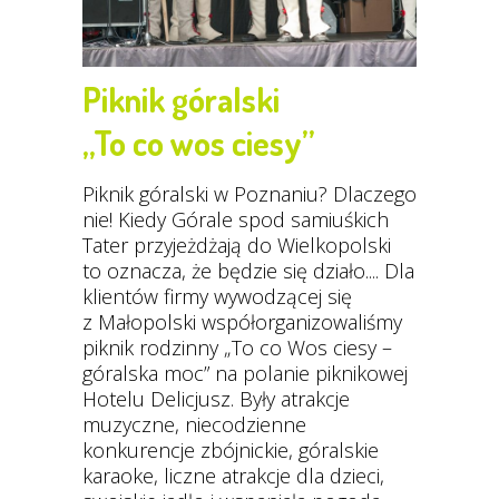
Piknik góralski
„To co wos ciesy”
Piknik góralski w Poznaniu? Dlaczego
nie! Kiedy Górale spod samiuśkich
Tater przyjeżdżają do Wielkopolski
to oznacza, że będzie się działo.... Dla
klientów firmy wywodzącej się
z Małopolski współorganizowaliśmy
piknik rodzinny „To co Wos ciesy –
góralska moc” na polanie piknikowej
Hotelu Delicjusz. Były atrakcje
muzyczne, niecodzienne
konkurencje zbójnickie, góralskie
karaoke, liczne atrakcje dla dzieci,