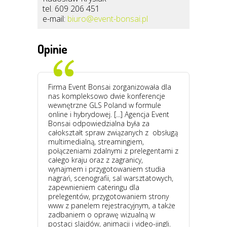
tel. 609 206 451
e-mail:
biuro@event-bonsai.pl
Opinie
Firma Event Bonsai zorganizowała dla
nas kompleksowo dwie konferencje
wewnętrzne GLS Poland w formule
online i hybrydowej. [...] Agencja Event
Bonsai odpowiedzialna była za
całokształt spraw związanych z obsługą
multimedialną, streamingiem,
połączeniami zdalnymi z prelegentami z
całego kraju oraz z zagranicy,
wynajmem i przygotowaniem studia
nagrań, scenografii, sal warsztatowych,
zapewnieniem cateringu dla
prelegentów, przygotowaniem strony
www z panelem rejestracyjnym, a także
zadbaniem o oprawę wizualną w
postaci slajdów, animacji i video-jingli.