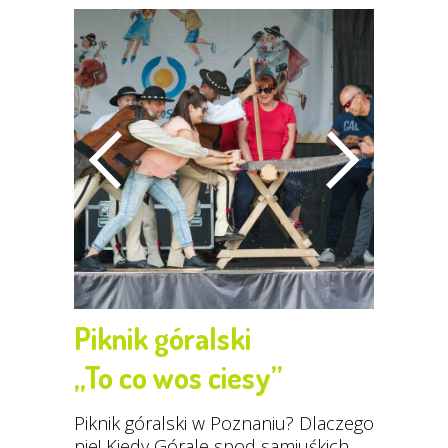
Piknik góralski
„To co wos ciesy”
Piknik góralski w Poznaniu? Dlaczego
nie! Kiedy Górale spod samiuśkich